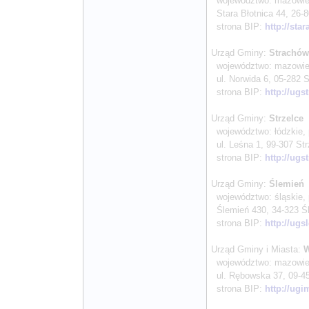
województwo: mazowieck
Stara Błotnica 44, 26-80
strona BIP:
http://sta
Urząd Gminy:
Strachó
województwo: mazowieck
ul. Norwida 6, 05-282 St
strona BIP:
http://ugs
Urząd Gminy:
Strzelce
województwo: łódzkie, 
ul. Leśna 1, 99-307 Strz
strona BIP:
http://ugs
Urząd Gminy:
Ślemień
województwo: śląskie, 
Ślemień 430, 34-323 Śle
strona BIP:
http://ugs
Urząd Gminy i Miasta:
W
województwo: mazowieck
ul. Rębowska 37, 09-450
strona BIP:
http://ug