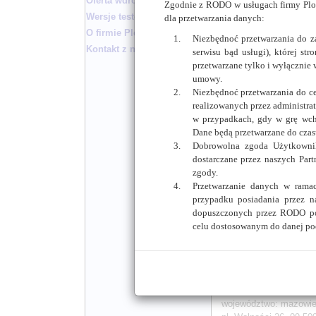
Oferta wdrożenia
Zgodnie z RODO w usługach firmy Ploc
Wersje testowe biuletynu
dla przetwarzania danych:
Urząd Gminy:
Brudzeń 
O firmie Plocman
województwo: mazowieck
Niezbędnoć przetwarzania do 
Brudzeń Duży 1, 09-414 
Kontakt z nami
serwisu bąd usługi), której st
strona BIP:
http://ugb
przetwarzane tylko i wyłącznie 
umowy.
Urząd Miasta i Gminy:
D
Niezbędnoć przetwarzania do c
województwo: mazowieck
realizowanych przez administrat
ul. Marsz. Piłsudskiego 
w przypadkach, gdy w grę wch
strona BIP:
http://umg
Dane będą przetwarzane do czasu
Dobrowolna zgoda Użytkownik
Urząd Gminy:
Dzierząż
dostarczane przez naszych Par
województwo: mazowieck
zgody.
Dzierzążnia, 09-164 Dzie
Przetwarzanie danych w rama
strona BIP:
http://ugd
przypadku posiadania przez n
dopuszczonych przez RODO po
Urząd Gminy:
Gmina Ł
celu dostosowanym do danej po
województwo: mazowieck
Gostynińska 2, 09-520 Ł
strona BIP:
http://ugl
Urząd Miasta:
Gostynin
województwo: mazowieck