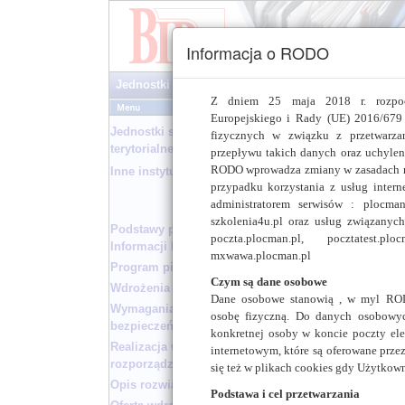
Informacja o RODO
Jednostki samorządu terytorialnego
Z dniem 25 maja 2018 r. rozpoc
Europejskiego i Rady (UE) 2016/679 
Jednostki samorządu
fizycznych w związku z przetwarz
Jednostki samorządu t
terytorialnego
przepływu takich danych oraz uchyle
RODO wprowadza zmiany w zasadach re
Inne instytucje
Urząd Gminy:
Bedlno
przypadku korzystania z usług intern
województwo: łódzkie, 
administratorem serwisów : plocman.p
Bedlno, 99-311 Bedlno, 
szkolenia4u.pl oraz usług związanyc
strona BIP:
http://ugb
Podstawy prawne Biuletynu
poczta.plocman.pl, pocztatest.plo
Informacji Publicznej
mxwawa.plocman.pl
Urząd Gminy:
Bielsk -
Program pilotażowy
województwo: mazowieck
Czym są dane osobowe
Wdrożenia wzorcowe
pl. Wolności 3A, 09-230 
Dane osobowe stanowią , w myl ROD
Wymagania w zakresie
strona BIP:
http://ugb
osobę fizyczną. Do danych osobowych
bezpieczeństwa serwisu BIP
konkretnej osoby w koncie poczty elek
Realizacja wymogów
Urząd Gminy:
Brochów
internetowym, które są oferowane prze
rozporządzenia
województwo: mazowiec
się też w plikach cookies gdy Użytkown
Brochów 125, 05-088 Bro
Opis rozwiązania
Podstawa i cel przetwarzania
strona BIP:
http://bro