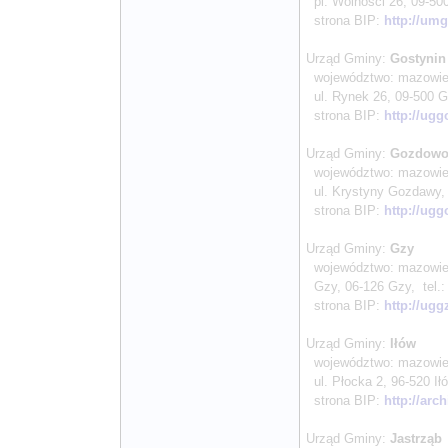
pl. Wolności 26, 09-500 
strona BIP:
http://umg
Urząd Gminy:
Gostyni
województwo: mazowieck
ul. Rynek 26, 09-500 Gos
strona BIP:
http://ugg
Urząd Gminy:
Gozdow
województwo: mazowieck
ul. Krystyny Gozdawy, 0
strona BIP:
http://ug
Urząd Gminy:
Gzy
województwo: mazowieck
Gzy, 06-126 Gzy, tel.: 
strona BIP:
http://ugg
Urząd Gminy:
Iłów
województwo: mazowiec
ul. Płocka 2, 96-520 Iłó
strona BIP:
http://arc
Urząd Gminy:
Jastrząb