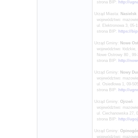
strona BIP:
http://ugn
Urząd Miasta:
Nasielsk
województwo: mazowiec
ul. Elektronowa 3, 05-19
strona BIP:
https://bi
Urząd Gminy:
Nowe Os
województwo: łódzkie, 
Nowe Ostrowy 80 , 99-35
strona BIP:
http://now
Urząd Gminy:
Nowy Du
województwo: mazowieck
ul. Osiedlowa 1, 09-505
strona BIP:
http://ug
Urząd Gminy:
Ojrzeń
województwo: mazowiec
ul. Ciechanowska 27, 06
strona BIP:
http://ugo
Urząd Gminy:
Opinogór
województwo: mazowiec