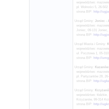
województwo: mazowieck
pl. Wolności 5, 26-502 J
strona BIP:
http://ugj
Urząd Gminy:
Joniec 
województwo: mazowieck
Joniec, 09-131 Joniec, t
strona BIP:
http://ugj
Urząd Miasta i Gminy:
K
województwo: mazowieck
ul. Pocztowa 1, 05-310 
strona BIP:
http://umg
Urząd Gminy:
Kazanów
województwo: mazowieck
pl. Partyzantów 28, 26-
strona BIP:
http://ugk
Urząd Gminy:
Krzyżan
województwo: łódzkie, 
Krzyżanów, 99-314 Krzyż
strona BIP:
http://ugk