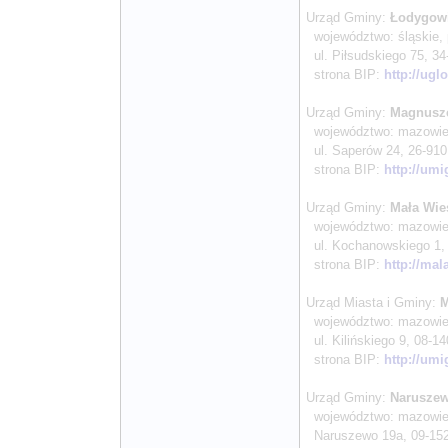
Urząd Gminy:
Łodygow
województwo: śląskie, 
ul. Piłsudskiego 75, 34-
strona BIP:
http://ugl
Urząd Gminy:
Magnusz
województwo: mazowieck
ul. Saperów 24, 26-910 
strona BIP:
http://um
Urząd Gminy:
Mała Wi
województwo: mazowieck
ul. Kochanowskiego 1, 0
strona BIP:
http://mal
Urząd Miasta i Gminy:
M
województwo: mazowieck
ul. Kilińskiego 9, 08-14
strona BIP:
http://umi
Urząd Gminy:
Narusze
województwo: mazowieck
Naruszewo 19a, 09-152 N