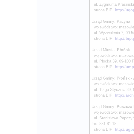
ul. Zygmunta Krasińskie
strona BIP:
http://ugo
Urząd Gminy:
Pacyna
województwo: mazowieck
ul. Wyzwolenia 7, 09-54
strona BIP:
http://bi
Urząd Miasta:
Płońsk
województwo: mazowieck
ul. Płocka 39, 09-100 Pł
strona BIP:
http://ump
Urząd Gminy:
Płońsk 
województwo: mazowieck
ul. 19-go Stycznia 39, 0
strona BIP:
http://arc
Urząd Gminy:
Puszcza 
województwo: mazowieck
ul. Stanisława Papczyńs
fax: 831-81-18
strona BIP:
http://ug